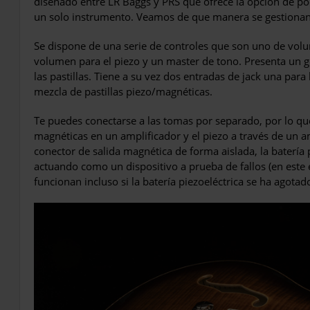
diseñado entre LR Baggs y PRS que ofrece la opción de pod
un solo instrumento. Veamos de que manera se gestionan
Se dispone de una serie de controles que son uno de volum
volumen para el piezo y un master de tono. Presenta un g
las pastillas. Tiene a su vez dos entradas de jack una para 
mezcla de pastillas piezo/magnéticas.
Te puedes conectarse a las tomas por separado, por lo que 
magnéticas en un amplificador y el piezo a través de un a
conector de salida magnética de forma aislada, la batería 
actuando como un dispositivo a prueba de fallos (en este 
funcionan incluso si la batería piezoeléctrica se ha agotado