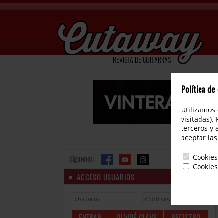
REVISTA DE GUITARRAS
Política de
Utilizamos 
visitadas).
terceros y 
aceptar las
Cookies
Síguenos:
Cookies
ACCESO USUARIOS
OLVIDÉ CLAVE
REGISTRO