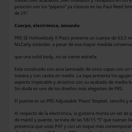
trastes bien acabados, bien biselados y rebajados en los 
posición son los “pájaros” ya clásicos en las Paul Reed Smi
de 25”.
Cuerpo, electrónica, sonando
PRS SE Hollowbody II Piezo presenta un cuerpo de 63,5
McCarty estándar, a pesar de esa mayor medida conser
que una solid body, no se siente extraña.
Está construido con arce laminado de cinco capas con un v
trasera y con caoba en medio. La tapa presenta los agujer
aspecto impecable y atractivo con su acabado de medio bri
Sin duda es uno de los diseños más elegantes de PRS.
El puente es un PRS Adjustable ‘Piezo’ Stoptail, sencillo y 
Al respecto de la electrónica, la guitarra monta un set de
de mástil y puente, se trata de las 58/15 “S” que suenan
presencia que unas PAF y con un toque más contemporáne