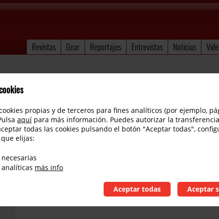
Revistas
Gear
Reportajes
Entrevistas
Noticias
Vide
 cookies
cookies propias y de terceros para fines analíticos (por ejemplo, pá
 Pulsa
aquí
para más información. Puedes autorizar la transferencia
aceptar todas las cookies pulsando el botón "Aceptar todas", config
 que elijas:
PRS SE Hollowbody II Piezo review en españo
 necesarias
 analíticas
más info
Aceptar todas
Aceptar s