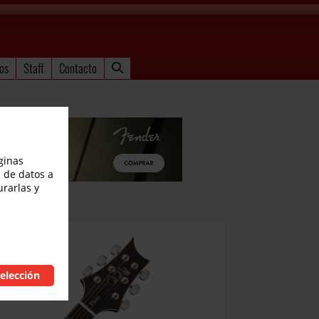
os
Staff
Contacto
ginas
 de datos a
urarlas y
l
elección