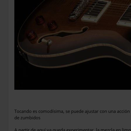
Tocando es comodísima, se puede ajustar con una acción 
de zumbidos
A partir de aquí ya queda experimentar, la mezcla en limpi