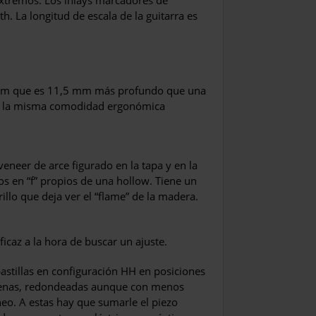
extremos. Los inlays marcadores de
th. La longitud de escala de la guitarra es
 mm que es 11,5 mm más profundo que una
va la misma comodidad ergonómica
eneer de arce figurado en la tapa y en la
os en “f” propios de una hollow. Tiene un
llo que deja ver el “flame” de la madera.
eficaz a la hora de buscar un ajuste.
 pastillas en configuración HH en posiciones
 llenas, redondeadas aunque con menos
o. A estas hay que sumarle el piezo