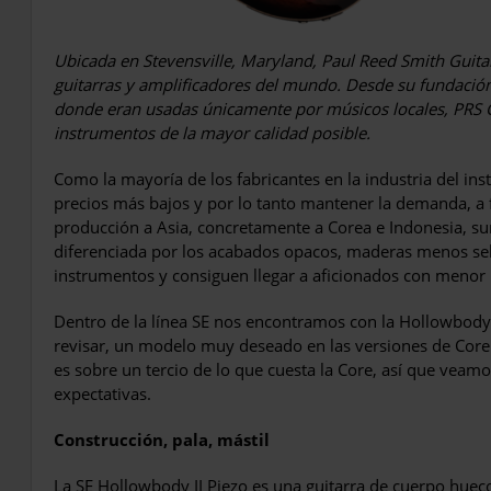
Ubicada en Stevensville, Maryland, Paul Reed Smith Guitar
guitarras y amplificadores del mundo. Desde su fundación
donde eran usadas únicamente por músicos locales, PRS G
instrumentos de la mayor calidad posible.
Como la mayoría de los fabricantes en la industria del in
precios más bajos y por lo tanto mantener la demanda, a f
producción a Asia, concretamente a Corea e Indonesia, surg
diferenciada por los acabados opacos, maderas menos sel
instrumentos y consiguen llegar a aficionados con menor 
Dentro de la línea SE nos encontramos con la Hollowbody I
revisar, un modelo muy deseado en las versiones de Core 
es sobre un tercio de lo que cuesta la Core, así que veamo
expectativas.
Construcción, pala, mástil
La SE Hollowbody II Piezo es una guitarra de cuerpo huec