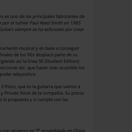
s es uno de los principales fabricantes de
 por el luthier Paul Reed Smith en 1985
uitars siempre se ha esforzado por crear
strumento musical y en base a conseguir
inales de los 90s desplazó parte de su
iendo así la línea SE (Studient Edition)
eccionas etc. que hacen más accesible los
poder adquisitivo.
I Piezo, que es la guitarra que vamos a
y Private Stock de la compañía. Su precio
s la propuesta y si cumple con las
o con agujeros en “f” ensamblada en China