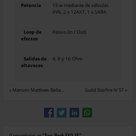
Potencia
15 w mediante de válvulas
6V6, 2 x 12AX7, 1 x 5AR4.
Loop de
Pasivo (In / Out)
efectos
Salidas de
4, 8 y 16 Ohm
altavoces
«
Manson Matthew Bellamy Dr-1 Numbers Edition
Guild Starfire IV ST
»
0 comentarios en
Two-Rock EXO 15