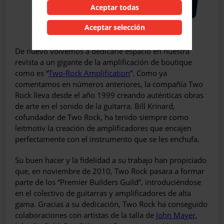
Aceptar todas
Aceptar selección
De nuevo volvemos a dedicarle espacio en nuestra
revista a un gigante de la amplificación de boutique
como es “
Two-Rock Amplification
”. Como ya
comentamos en números anteriores, la compañía Two
Rock lleva desde el año 1999 creando auténticas obras
de arte en el sonido de la guitarra. Bill Krinard,
cofundador de Two Rock, ha tenido siempre como
leitmotiv la creación de amplificadores que encajen
perfectamente con el instrumento que se les enchufa.
Su buen hacer y la fidelidad a su trabajo han propiciado
que, en noviembre de 2010, Two Rock pasara a formar
parte de los “Premier Builders Guild”, introduciéndose
en el colectivo de guitarras y amplificadores de alta
gama. Gracias a su dedicación, Two Rock ha conseguido
colaboraciones con artistas de la talla de
John Mayer
,