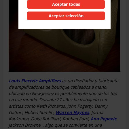
Aceptar todas
Aceptar selección
Louis Electric Amplifiers
es un diseñador y fabricante
de amplificadores de boutique cableados a mano,
ubicado en New Jersey es posiblemente uno de los top
en ese mundo. Durante 27 años ha trabajado con
artistas como Keith Richards, John Fogerty, Danny
Gatton, Hubert Sumlin,
Warren Haynes
, Jorma
Kaukonen, Duke Robillard, Robben Ford,
Ana Popovic
,
Jackson Browne… algo que se convierte en una