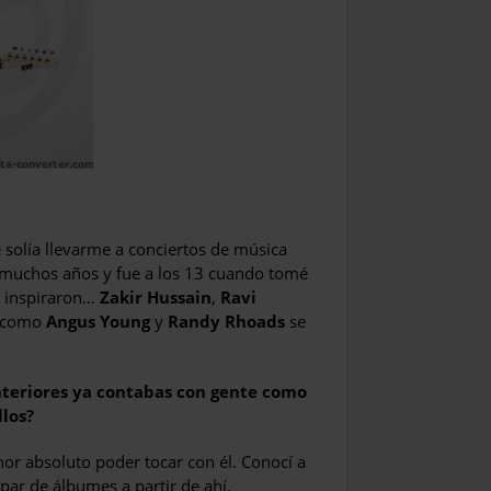
 solía llevarme a conciertos de música
or muchos años y fue a los 13 cuando tomé
e inspiraron…
Zakir Hussain
,
Ravi
e como
Angus Young
y
Randy Rhoads
se
nteriores ya contabas con gente como
los?
nor absoluto poder tocar con él. Conocí a
par de álbumes a partir de ahí.