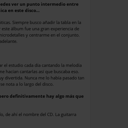
uedes ver un punto intermedio entre
ica en este disco…
ticas. Siempre busco añadir la tabla en la
r este álbum fue una gran experiencia de
microdetalles y centrarme en el conjunto.
adelante.
 el estudio cada día cantando la melodía
e hacían cantarlas así que buscaba eso.
uy divertida. Nunca me lo había pasado tan
e nota a lo largo del disco.
, pero definitivamente hay algo más que
o, de ahí el nombre del CD. La guitarra