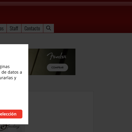
os
Staff
Contacto
ginas
 de datos a
urarlas y
elección