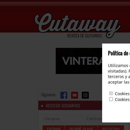
REVISTA DE GUITARRAS
Política de
Utilizamos 
visitadas).
terceros y 
aceptar las
Cookies
Síguenos:
Cookies
ACCESO USUARIOS
OLVIDÉ CLAVE
REGISTRO