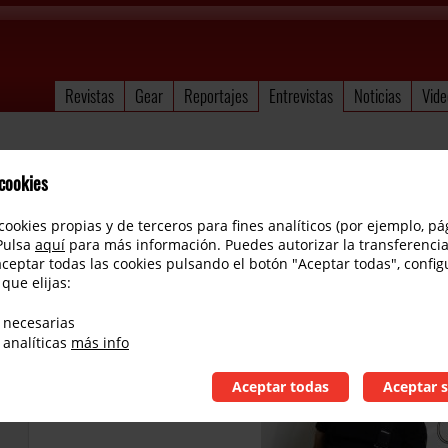
Revistas
Gear
Reportajes
Entrevistas
Noticias
Vide
 cookies
cookies propias y de terceros para fines analíticos (por ejemplo, pá
 Pulsa
aquí
para más información. Puedes autorizar la transferencia
aceptar todas las cookies pulsando el botón "Aceptar todas", config
 que elijas:
Prashant Aswani
 necesarias
 analíticas
más info
Aceptar todas
Aceptar s