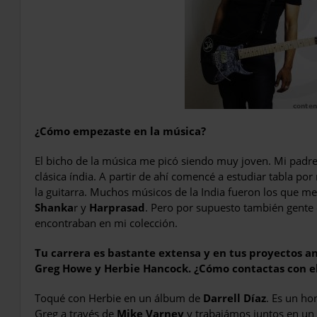
¿Cómo empezaste en la música?
El bicho de la música me picó siendo muy joven. Mi padre
clásica índia. A partir de ahí comencé a estudiar tabla p
la guitarra. Muchos músicos de la India fueron los que m
Shanka
r y
Harprasad
. Pero por supuesto también gent
encontraban en mi colección.
Tu carrera es bastante extensa y en tus proyectos a
Greg Howe y Herbie Hancock. ¿Cómo contactas con el
Toqué con Herbie en un álbum de
Darrell Díaz
. Es un ho
Greg a través de
Mike Varney
y trabajámos juntos en un 