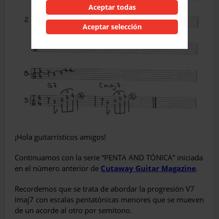
Aceptar todas
Aceptar selección
¡
Hola guitarrísticos amigos!
Continuamos con la serie “PENTA AND TÓNICA” iniciada
en el número anterior de
Cutaway Guitar Magazine
.
Recordemos que se trata de abordar la progresión V7
Imaj7 con escalas pentatónicas menores que se mueven
de un acorde al otro por semitono.